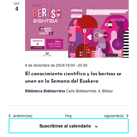
MIÉ
4
4 de diciembre de 2024/19:00
–
20:30
El conocimiento científico y los bertsos se
unen en la Semana del Euskera
Biblioteca Bidebarrieta
Calle Bidebarrieta, 4, Bilbao
Eventos
Eventos
anterior(es)
Hoy
siguiente(s)
Suscribirse al calendario