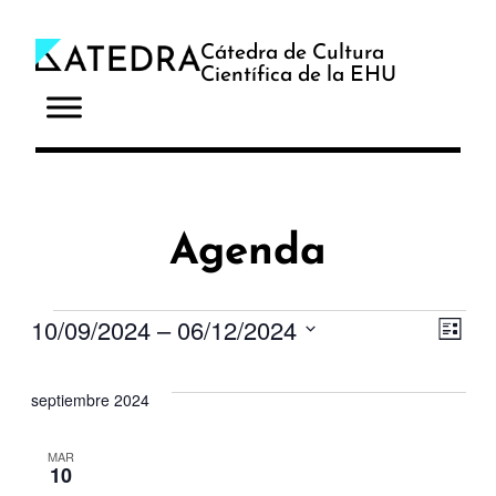
Cátedra de Cultura
Científica de la EHU
Agenda
Eventos
10/09/2024
 – 
06/12/2024
Na
Na
Lista
Selecciona
de
de
la
septiembre 2024
fecha.
vis
vi
MAR
10